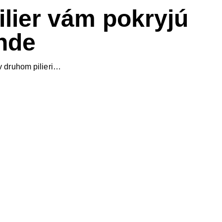
lier vám pokryjú
inde
v druhom pilieri…