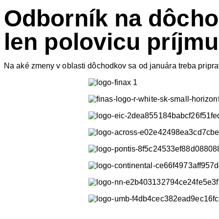
Odborník na dôchod
len polovicu príjmu.
Na aké zmeny v oblasti dôchodkov sa od januára treba priprav