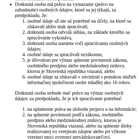
Dotknutá osoba má právo na vymazanie (právo na
zabudnutie) osobných údajov, ktoré sa jej týkajú, za
predpokladu, že:
osobné údaje už nie sú potrebné na účely, na ktoré sa
získavali alebo inak spracúvali;
dotknutá osoba odvolá súhlas, na základe ktorého sa
spracúvanie vykonáva,
dotknutá osoba namieta voči spracúvaniu osobných
údajov,
osobné údaje sa spracúvali nezákonne,
je dôvodom pre výmaz splnenie povinnosti zákona,
osobitného predpisu alebo medzinárodnej zmluvy,
ktorou je Slovenská republika viazaná, alebo
osobné údaje sa získavali v súvislosti s ponukou služieb
informačnej spoločnosti osobe mladšej ako 16 rokov.
Dotknutá osoba nebude mať právo na výmaz osobných
údajov za predpokladu, že je ich spracúvanie potrebné:
na uplatnenie práva na slobodu prejavu a na informácie;
na splnenie povinnosti podľa zákona, osobitného
predpisu alebo medzinárodnej zmluvy, ktorou je
Slovenská republika viazaná, alebo na splnenie úlohy
realizovanej vo verejnom záujme alebo pri výkone
verejnej moci zverenej prevádzkovateľovi,