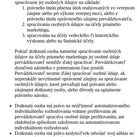
spracúvanie jej osobných údajov na základe:
právneho titulu plnenia úloh realizovaných vo verejnom
záujme alebo pri výkone verejnej moci, alebo z
právneho titulu oprávneného záujmu prevádzkovateľa,
spracúvania osobných údajov na účely priameho
marketingu,
spracovania na účely vedeckého či historického
výskumu alebo na štatistické účely.
Pokiaľ dotknutá osoba namietne spracúvanie osobných
údajov na účely priameho marketingu jej osobné údaje
prevádzkovateľ nemôže ďalej spracúvať. Prevádzkovateľ
doručenú námietku v primeranom čase posúdi.
Prevádzkovateľ nesmie ďalej spracúvať osobné údaje, ak
nepreukáže nevyhnutné oprávnené záujmy na spracúvanie
osobných údajov, ktoré prevažujú nad právami alebo
záujmami dotknutej osoby, alebo dôvody na uplatnenie
právneho nároku.
Dotknutá osoba má právo na neúčinnosť automatizovaného
individuálneho rozhodovania vrátane profilovania ak
prevádzkovateľ spracúva osobné údaje profilovaním, ani
obdobným spôsobom založenom na automatizovanom
individuálnom rozhodovaní.
Dotknutá osoba má právo kedykoľvek odvolať svoj súhlas so