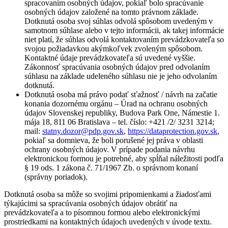
spracovaním osobných údajov, pokiaľ bolo spracúvanie
osobných údajov založené na tomto právnom základe.
Dotknutá osoba svoj súhlas odvolá spôsobom uvedeným v
samotnom súhlase alebo v tejto informácii, ak takej informácie
niet platí, že súhlas odvolá kontaktovaním prevádzkovateľa so
svojou požiadavkou akýmkoľvek zvoleným spôsobom.
Kontaktné údaje prevádzkovateľa sú uvedené vyššie.
Zákonnosť spracúvania osobných údajov pred odvolaním
súhlasu na základe udeleného súhlasu nie je jeho odvolaním
dotknutá.
Dotknutá osoba má právo podať sťažnosť / návrh na začatie
konania dozornému orgánu – Úrad na ochranu osobných
údajov Slovenskej republiky, Budova Park One, Námestie 1.
mája 18, 811 06 Bratislava – tel. číslo: +421 /2/ 3231 3214;
mail:
statny.dozor@pdp.gov.sk
,
https://dataprotection.gov.sk
,
pokiaľ sa domnieva, že boli porušené jej práva v oblasti
ochrany osobných údajov. V prípade podania návrhu
elektronickou formou je potrebné, aby spĺňal náležitosti podľa
§ 19 ods. 1 zákona č. 71/1967 Zb. o správnom konaní
(správny poriadok).
Dotknutá osoba sa môže so svojimi pripomienkami a žiadosťami
týkajúcimi sa spracúvania osobných údajov obrátiť na
prevádzkovateľa a to písomnou formou alebo elektronickými
prostriedkami na kontaktných údajoch uvedených v úvode textu.