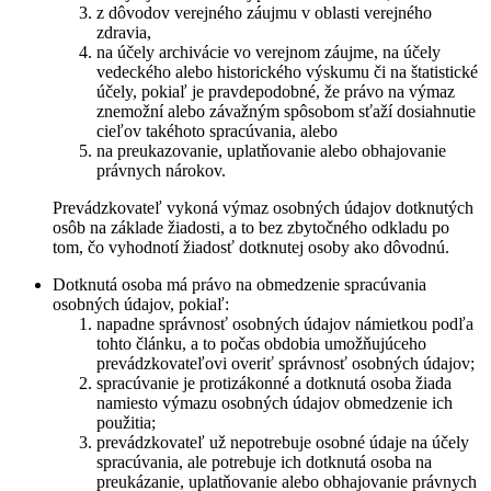
z dôvodov verejného záujmu v oblasti verejného
zdravia,
na účely archivácie vo verejnom záujme, na účely
vedeckého alebo historického výskumu či na štatistické
účely, pokiaľ je pravdepodobné, že právo na výmaz
znemožní alebo závažným spôsobom sťaží dosiahnutie
cieľov takéhoto spracúvania, alebo
na preukazovanie, uplatňovanie alebo obhajovanie
právnych nárokov.
Prevádzkovateľ vykoná výmaz osobných údajov dotknutých
osôb na základe žiadosti, a to bez zbytočného odkladu po
tom, čo vyhodnotí žiadosť dotknutej osoby ako dôvodnú.
Dotknutá osoba má právo na obmedzenie spracúvania
osobných údajov, pokiaľ:
napadne správnosť osobných údajov námietkou podľa
tohto článku, a to počas obdobia umožňujúceho
prevádzkovateľovi overiť správnosť osobných údajov;
spracúvanie je protizákonné a dotknutá osoba žiada
namiesto výmazu osobných údajov obmedzenie ich
použitia;
prevádzkovateľ už nepotrebuje osobné údaje na účely
spracúvania, ale potrebuje ich dotknutá osoba na
preukázanie, uplatňovanie alebo obhajovanie právnych