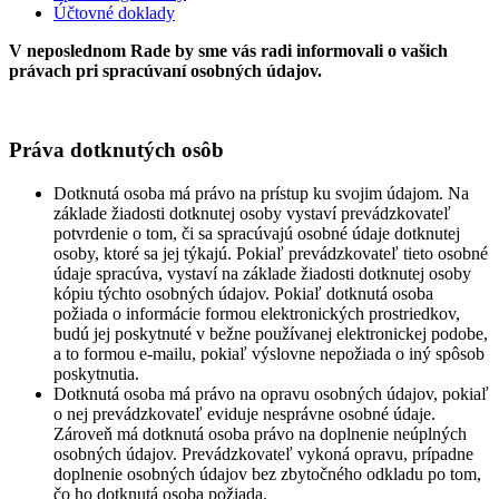
Účtovné doklady
V neposlednom Rade by sme vás radi informovali o vašich
právach pri spracúvaní osobných údajov.
Práva dotknutých osôb
Dotknutá osoba má právo na prístup ku svojim údajom. Na
základe žiadosti dotknutej osoby vystaví prevádzkovateľ
potvrdenie o tom, či sa spracúvajú osobné údaje dotknutej
osoby, ktoré sa jej týkajú. Pokiaľ prevádzkovateľ tieto osobné
údaje spracúva, vystaví na základe žiadosti dotknutej osoby
kópiu týchto osobných údajov. Pokiaľ dotknutá osoba
požiada o informácie formou elektronických prostriedkov,
budú jej poskytnuté v bežne používanej elektronickej podobe,
a to formou e-mailu, pokiaľ výslovne nepožiada o iný spôsob
poskytnutia.
Dotknutá osoba má právo na opravu osobných údajov, pokiaľ
o nej prevádzkovateľ eviduje nesprávne osobné údaje.
Zároveň má dotknutá osoba právo na doplnenie neúplných
osobných údajov. Prevádzkovateľ vykoná opravu, prípadne
doplnenie osobných údajov bez zbytočného odkladu po tom,
čo ho dotknutá osoba požiada.