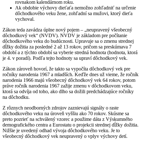
rovnakom kalendárnom roku.
Ak obdobie výchovy dieťaťa nemožno zohľadniť na určenie
dôchodkového veku žene, zohľadní sa mužovi, ktorý dieťa
vychoval.
Zákon teda zavádza úplne nový pojem – „neupravený všeobecný
dôchodkový vek“ (NVDV). NVDV je základom pre počítanie
dôchodkového veku do budúcnosti. Upravuje sa o zmenu strednej
dĺžky dožitia za posledné 2 až 13 rokov, pričom sa preskúmava 7
období a z týchto období sa vyberie stredná hodnota (hodnota, ktorá
je 4. v poradí). Podľa tejto hodnoty sa upraví dôchodkový vek.
Zákon zároveň hovorí, že takto sa vypočíta dôchodkový vek pre
ročníky narodenia 1967 a mladších. Keďže dnes už vieme, že ročník
narodenia 1966 majú všeobecný dôchodkový vek 64 rokov, potom
práve ročník narodenia 1967 zažije zmenu v dôchodkovom veku,
ktorá sa odvíja od toho, ako dlho sa dožili predchádzajúce ročníky
na dôchodku.
Z rôznych neodborných zdrojov zaznievajú signály o raste
dôchodkového veku na úroveň vyššiu ako 70 rokov. Skúsme sa
preto pozrieť na schválený vzorec a použime dáta z Výskumného
demografického centra a Eurostatu o projekcii strednej dĺžky dožitia.
Nižšie je uvedený odhad vývoja dôchodkového veku. Je to
všeobecný dôchodkový vek neupravený o vplyv výchovy detí.