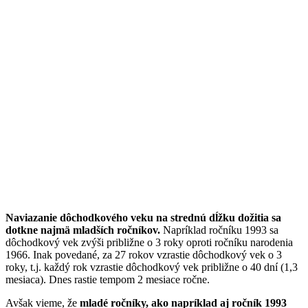
Naviazanie dôchodkového veku na strednú dĺžku dožitia sa
dotkne najmä mladších ročníkov.
Napríklad ročníku 1993 sa
dôchodkový vek zvýši približne o 3 roky oproti ročníku narodenia
1966. Inak povedané, za 27 rokov vzrastie dôchodkový vek o 3
roky, t.j. každý rok vzrastie dôchodkový vek približne o 40 dní (1,3
mesiaca). Dnes rastie tempom 2 mesiace ročne.
Avšak vieme, že
mladé ročníky, ako napríklad aj ročník 1993