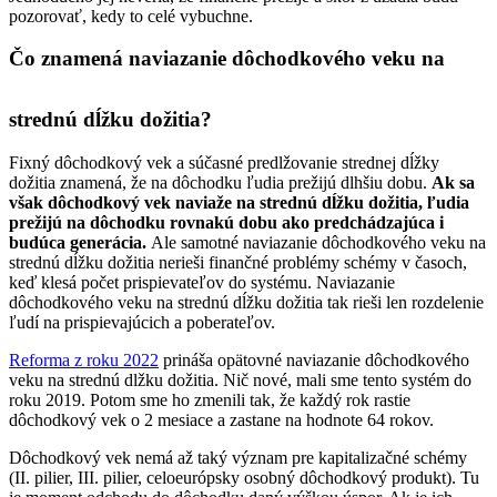
pozorovať, kedy to celé vybuchne.
Čo znamená naviazanie dôchodkového veku na
strednú dĺžku dožitia?
Fixný dôchodkový vek a súčasné predlžovanie strednej dĺžky
dožitia znamená, že na dôchodku ľudia prežijú dlhšiu dobu.
Ak sa
však dôchodkový vek naviaže na strednú dĺžku dožitia, ľudia
prežijú na dôchodku rovnakú dobu ako predchádzajúca i
budúca generácia.
Ale samotné naviazanie dôchodkového veku na
strednú dĺžku dožitia nerieši finančné problémy schémy v časoch,
keď klesá počet prispievateľov do systému. Naviazanie
dôchodkového veku na strednú dĺžku dožitia tak rieši len rozdelenie
ľudí na prispievajúcich a poberateľov.
Reforma z roku 2022
prináša opätovné naviazanie dôchodkového
veku na strednú dlžku dožitia. Nič nové, mali sme tento systém do
roku 2019. Potom sme ho zmenili tak, že každý rok rastie
dôchodkový vek o 2 mesiace a zastane na hodnote 64 rokov.
Dôchodkový vek nemá až taký význam pre kapitalizačné schémy
(II. pilier, III. pilier, celoeurópsky osobný dôchodkový produkt). Tu