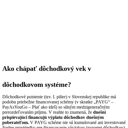
Ako chápať dôchodkový vek v
dôchodkovom systéme?
Dôchodkové poistenie (tzv. I. pilier) v Slovenskej republike má
podobu priebežne financovanej schémy (v skratke „PAYG“ –
PayAsYouGo – Plať ako ideš) so silným medzigeneračným
prerozdeľovaním príjmu. V realite to znamená, že
dnešní
prispievajúci financujú výplatu dôchodkov dnešným
poberateľom.
V PAYG schéme nie sú kumulované ani investované
žiadne prostriedky pre financovanie záväzkov (rozumej dôchodkov)