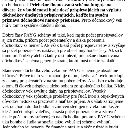
do budúcnosti.
Priebežne financovaná schéma funguje na
dôvere, že v budúcnosti bude dosť prispievajúcich na výplatu
dôchodkov dnešných prispievajúcich, keďže im systém
priznáva dôchodkové nároky priebežne.
Preto dôchodkový vek
hrá v tomto systéme dôležitú úlohu.
Dobré časy PAYG schémy sú také, keď rastie počet prispievateľov
aj ich mzda, pričom počet poberateľov a dĺžka poberania
dôchodkov sa nemení. Ak však klesá počet prispievateľov a zvyšuje
sa počet poberateľov, nastávajú pre obe strany horšie časy. Ak sa k
tomu pridá nízky alebo žiadny rast miezd, priebežne financovaná
dôchodková schéma generuje stratu, ktorú musí niekto zaplatiť.
Stanovenie dôchodkového veku pre PAYG schému je absolútne
kľúčové. Práve tento vek rozhoduje o tom, kedy sa človek preklopí
zo strany prispievateľov na stranu poberateľov. A takisto rozhoduje
o tom, či človek prispieva alebo poberá zo spoločného balíka. Nízky
dôchodkový vek zvyšuje tlaky na prispievateľov. Vysoký
dôchodkový vek spôsobuje problémy pre ľudí, ktorí z objektívnych
dôvodov nedokážu pracovať a mať tak príjem. Ak však zafixujeme
vek odchodu do dôchodku a zároveň sledujeme v ekonomike, že
klesá počet prispievateľov, narastá počet poberateľov a zároveň
rastie počet rokov strávených na dôchodku, potom v PAYG schéme
tiká bomba a ľudia sa snažia takto výbušnej schéme vyhnúť.
Jednoducho jej neveria, že finančne prežije a skôr z úzadia budú