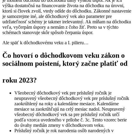
je moment odchodu do dôchodku daný výškou úspor. Ak je ich
výška dostatočná na financovanie života na dôchodku na úrovni,
ktorú si človek zvolí, vtedy odíde do dôchodku. Zákonné nastavenie
je samozrejme iné, ale dôchodkový vek ako parameter pre
udržateľnosť schémy je takmer irelevantný. Ak míňam na dôchodku
veľa, vyčerpám úspory a nemám z čoho žiť. Preto sa v týchto
schémach stanovuje skôr spôsob čerpania úspor.
Ale späť k dôchodkovému veku a I. pilieru…
Čo hovorí o dôchodkovom veku zákon o
sociálnom poistení, ktorý začne platiť od
roku 2023?
Všeobecný dôchodkový vek pre príslušný ročník je
neupravený všeobecný dôchodkový vek pre príslušný ročník
zaokrúhlený na roky a kalendárne mesiace. Kalendárne
mesiace sa zaokrúhľujú na celý mesiac nadol. Neupravený
všeobecný dôchodkový vek sa pre príslušný ročník určí
podľa vzorca uvedeného v prílohe č. 3c. Tento vzorec berie
do úvahy medián zmeny v dôchodkovom veku.
Príslušný ročník je rok narodenia osôb narodených v