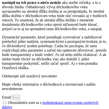
nastúpil na trh práce o niečo neskôr
ako staršie ročníky, a to z
dôvodu štúdia. Odhadovaný vývoj dôchodkového veku
naviazaného na strednú dĺžku dožitia je za predpokladu, že stredná
dĺžka dožitia v dôchodkovom veku bude rásť rovnako aj v budúcich
rokoch. To znamená, že ak stredná dĺžka dožitia v momente
dosiahnutia dôchodkového veku oproti súčasnosti bude klesať,
prejaví sa to aj na spomalení rastu dôchodkového veku, a naopak.
Dynamické parametre, ktoré pomáhajú vyrovnávať a stabilizovať
priebežný pilier malými, systematickými a postupnými krokmi, je to,
čo dôchodkový systém potrebuje. Ľudia ho pochopia, že sami
ovplyvňujú jeho parametre a začnú mu opätovne dôverovať, pretože
bude transparentný a budú vedieť, čo od neho môžu očakávať. A ak
niekto bude chcieť na dôchodku viac ako dokáže I. pilier
transparentne poskytnúť, môže začať sporiť. Aj v tom pomáha
Oranžová obálka.
Odoberajte náš oranžový newsletter
Majte všetky informácie o dôchodkoch a investovaní s naším
newsletterom
Email
Oboznámil/a som sa s
podmienkami spracovania osobných
údajov