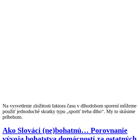
Na vysvetlenie zložitosti faktora času v dlhodobom sporení môžeme
použiť jednoduché skratky typu „sporiť treba dlho“. My to skúsime
príbehom.
Ako Slováci (ne)bohatnú… Porovnanie
vývoja bohatstva domácností za ostatných